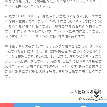
多様な課題に対し、持続可能な成長へと導くワンストップソリューシ
ョンを提供することにあります。
私たちPEACE NETは、見た目の良さだけではなく、使いやすさ
と品質を重視したウェブサイトの制作に注力しており、専門の知識
がなくても容易に管理できるよう設計された管理画面を提供しま
す。これにより、お客様自身がウェブサイトを効果的に運用できるよ
うにすることで、ビジネスの柔軟性と自立性を高めます。
戦略策定から実装まで、マーケティングの知見を活かして、ターゲッ
トとするお客様にリーチし、費用対効果を高めるコンテンツとキャン
ペーンを提案します。PEACE NETと共に、貴社のビジネスを次の
ステージへと進化させましょう。私たちは、山梨でビジネス成長を支
えるホームページ制作＆DX推進のパートナーです。あらゆる業界に
対応した豊富な経験と実績を持ち、貴社の目指す未来へと導きま
す。
個人情報保護方針
© peace net