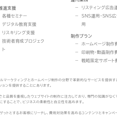
リスティング広告
推進支援
各種セミナー
SNS運用・SNS
デジタル教育支援
用
リスキリング支援
制作プラン
技術者育成プロジェク
ホームページ制作
ト
印刷物・動画制作
戦略策定サポート
ジタルマーケティングとホームページ制作の分野で革新的なサービスを提供
ションを提供することにあります。
やすさと品質を重視したウェブサイトの制作に注力しており、専門の知識がな
にすることで、ビジネスの柔軟性と自立性を高めます。
ゲットとするお客様にリーチし、費用対効果を高めるコンテンツとキャンペーン