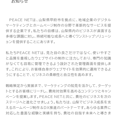
お知らせ
PEACE NETは、山梨県甲府市を拠点に、地域企業のデジタル
マーケティングとホームページ制作の分野で革新的なサービスを提
供する企業です。私たちの目標は、山梨県内のビジネスが直面する
多様な課題に対し、持続可能な成長へと導くワンストップソリューシ
ョンを提供することにあります。
私たちPEACE NETは、見た目の良さだけではなく、使いやすさ
と品質を重視したウェブサイトの制作に注力しており、専門の知識
がなくても容易に管理できるよう設計された管理画面を提供しま
す。これにより、お客様自身がウェブサイトを効果的に運用できるよ
うにすることで、ビジネスの柔軟性と自立性を高めます。
戦略策定から実装まで、マーケティングの知見を活かして、ターゲッ
トとするお客様にリーチし、費用対効果を高めるコンテンツとキャン
ペーンを提案します。PEACE NETと共に、貴社のビジネスを次の
ステージへと進化させましょう。私たちは、山梨でビジネス成長を支
えるホームページ制作＆DX推進のパートナーです。あらゆる業界に
対応した豊富な経験と実績を持ち、貴社の目指す未来へと導きま